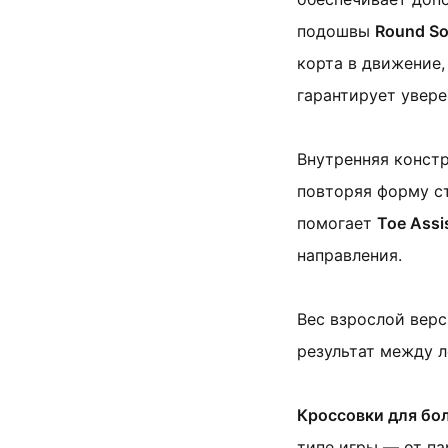
подошвы
Round So
корта в движение
гарантирует увере
Внутренняя конст
повторяя форму ст
помогает
Toe Assi
направления.
Вес взрослой верс
результат между 
Кроссовки для бол
типе игры — от п