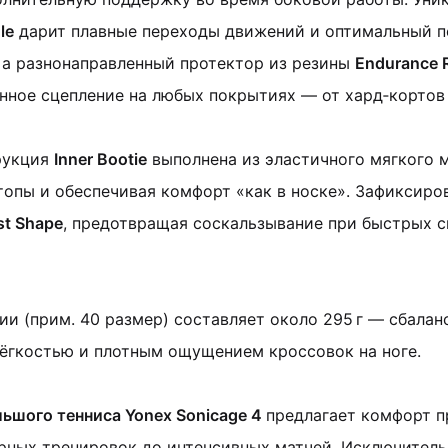
le
дарит плавные переходы движений и оптимальный п
,
а разнонаправленный протектор из резины
Endurance R
нное сцепление на любых покрытиях — от хард‑кортов
рукция
Inner Bootie
выполнена из эластичного мягкого 
опы и обеспечивая комфорт «как в носке».
Зафиксиров
st Shape
, предотвращая соскальзывание при быстрых 
ии (прим. 40 размер) составляет около 295 г — сбала
лёгкостью и плотным ощущением кроссовок на ноге.
ьшого тенниса Yonex Sonicage 4
предлагает комфорт п
арных тренировок до интенсивных матчей. Исключител