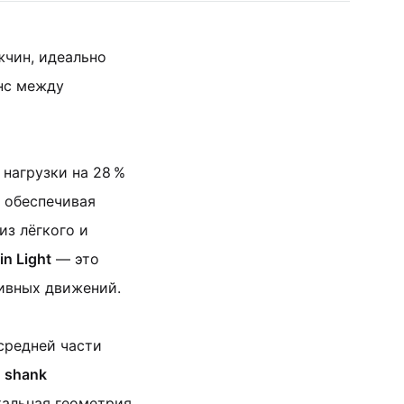
чин, идеально
нс между
 нагрузки на 28 %
, обеспечивая
из лёгкого и
in Light
— это
ивных движений.
средней части
 shank
кальная геометрия