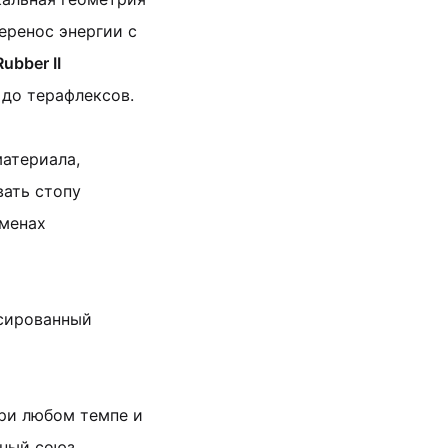
еренос энергии с
ubber II
 до терафлексов.
материала,
ать стопу
сменах
нсированный
ри любом темпе и
ьный союз