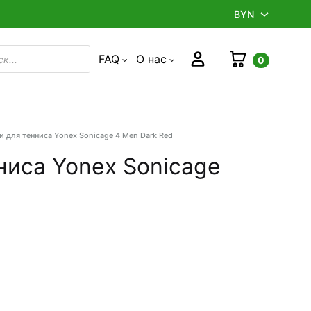
BYN
BYN
Корзина
Войти
FAQ
О нас
0
в
RUB
 для тенниса Yonex Sonicage 4 Men Dark Red
Product
navigation
ниса Yonex Sonicage