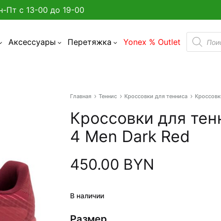
н-Пт с 13-00 до 19-00
Поиск
Аксессуары
Перетяжка
Yonex % Outlet
товаро
Главная
Теннис
Кроссовки для тенниса
Кроссовки
а улице в Минске?
Кроссовки для тен
админтона
4 Men Dark Red
я бадминтона
450.00
BYN
дминтона
акетки
В наличии
Размер