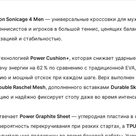
on Sonicage 4 Men
— универсальные кроссовки для муж
еннисистов и игроков в большой теннис, ценящих бала
зацией и стабильностью.
технологией
Power Cushion+
, которая снижает ударные
ачу энергии на 62 % по сравнению с традиционной EVA
ию и мощный отскок при каждом шаге.
Верх выполнен 
ouble Raschel Mesh
, дополненного вставками
Durable Sk
цию и надёжно фиксирует стопу даже во время интенс
отвечает
Power Graphite Sheet
— углеродная пластина в 
ероятность перекручивания при резких стартах, а
TPU
олнительную поддержку во время боковой работы.
Уни