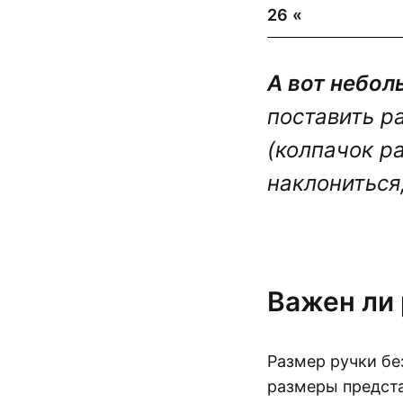
26
«
А вот небол
поставить ра
(колпачок р
наклониться,
Важен ли
Размер ручки бе
размеры предста