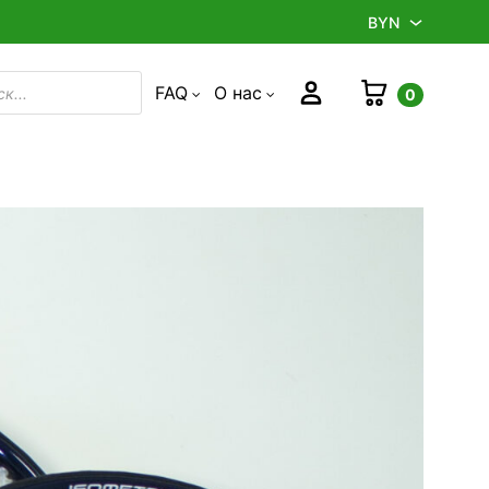
BYN
BYN
Корзина
Войти
FAQ
О нас
0
в
RUB