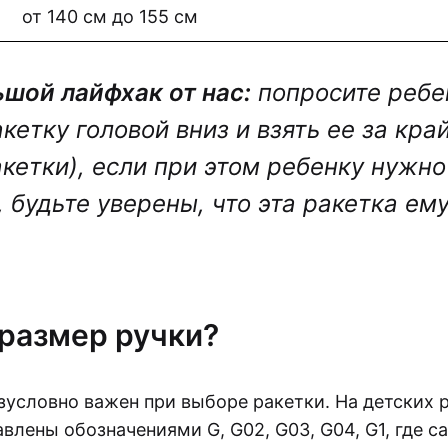
от 140 см до 155 см
ьшой лайфхак от нас:
попросите ребе
кетку головой вниз и взять ее за кра
акетки), если при этом ребенку нужно
 будьте уверены, что эта ракетка ем
 размер ручки?
зусловно важен при выборе ракетки. На детских
влены обозначениями G, G02, G03, G04, G1, где с