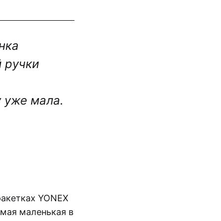
нка
й ручки
у уже мала.
 ракетках YONEX
амая маленькая в