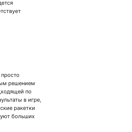
дется
етствует
 просто
ным решением
дходящей по
ультаты в игре,
тские ракетки
ебуют больших