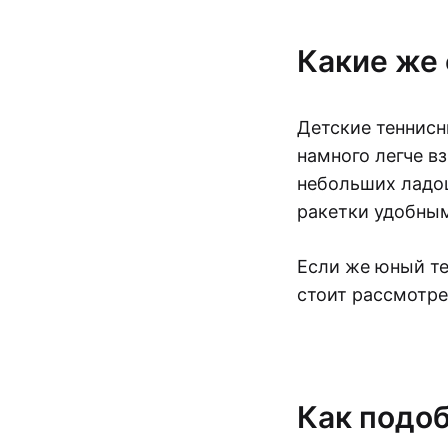
Какие же 
Детские теннисн
намного легче в
небольших ладош
ракетки удобны
Если же юный те
стоит рассмотр
Как подоб