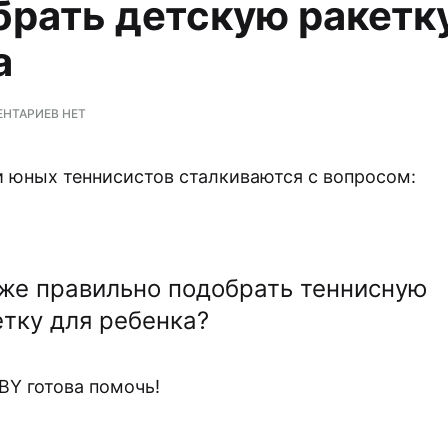
брать детскую ракетк
а
К
НТАРИЕВ
НЕТ
ЗАПИСИ
КАК
ВЫБРАТЬ
 юных теннисистов сталкиваются с вопросом:
ДЕТСКУЮ
РАКЕТКУ
ДЛЯ
ТЕННИСА
 же правильно подобрать теннисную
етку для ребенка?
Y готова помочь!