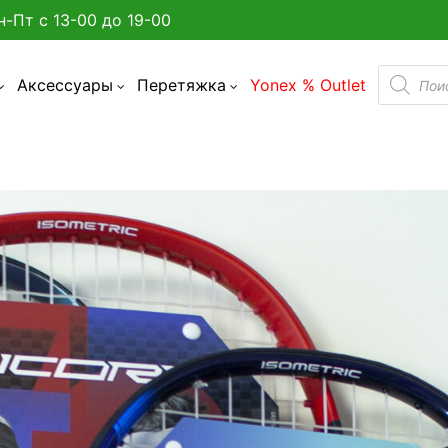
н-Пт с 13-00 до 19-00
Поиск
Аксессуары
Перетяжка
Yonex % Outlet
товаро
а улице в Минске?
админтона
я бадминтона
дминтона
акетки