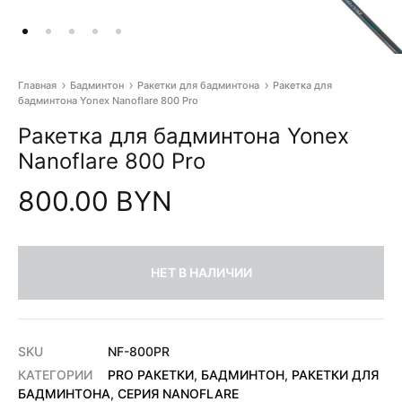
Главная
Бадминтон
Ракетки для бадминтона
Ракетка для
бадминтона Yonex Nanoflare 800 Pro
Pr
Ракетка для бадминтона Yonex
na
Nanoflare 800 Pro
800.00
BYN
НЕТ В НАЛИЧИИ
SKU
NF-800PR
КАТЕГОРИИ
PRO РАКЕТКИ
,
БАДМИНТОН
,
РАКЕТКИ ДЛЯ
БАДМИНТОНА
,
СЕРИЯ NANOFLARE