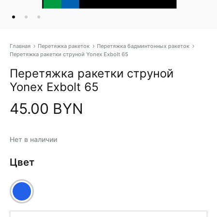
Главная
Перетяжка ракеток
Перетяжка бадминтонных ракеток
Перетяжка ракетки струной Yonex Exbolt 65
Pr
Перетяжка ракетки струной
na
Yonex Exbolt 65
45.00
BYN
Нет в наличии
Цвет