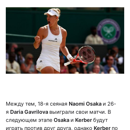
Между тем, 18-я сеяная
Naomi Osaka
и 26-
я
Daria Gavrilova
выиграли свои матчи. В
следующем этапе
Osaka
и
Kerber
будут
играть против друг друга, однако
Kerber
по