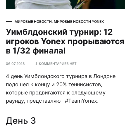
МИРОВЫЕ НОВОСТИ
,
МИРОВЫЕ НОВОСТИ YONEX
Уимблдонский турнир: 12
игроков Yonex прорываются
в 1/32 финала!
К
06.07.2018
КОММЕНТАРИЕВ
НЕТ
ЗАПИСИ
УИМБЛДОНСКИЙ
4 день Уимблондского турнира в Лондоне
ТУРНИР:
подошел к концу и 20% теннисистов,
12
ИГРОКОВ
которые продвигаются к следующему
YONEX
раунду, представляют #TeamYonex.
ПРОРЫВАЮТСЯ
В
1/32
ФИНАЛА!
День 3