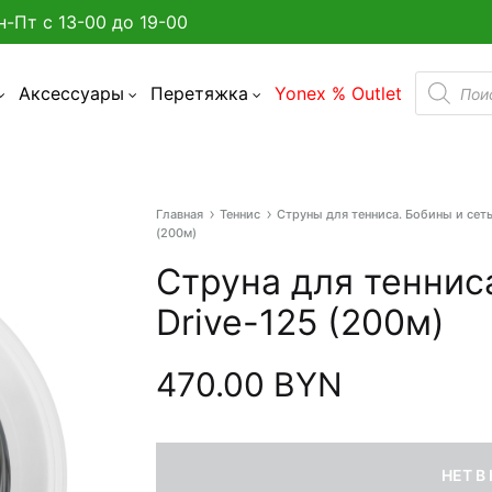
н-Пт с 13-00 до 19-00
Поиск
Аксессуары
Перетяжка
Yonex % Outlet
товаро
Главная
Теннис
Струны для тенниса. Бобины и сет
а улице в Минске?
(200м)
Струна для тенниса
админтона
Drive-125 (200м)
я бадминтона
470.00
BYN
дминтона
акетки
НЕТ В