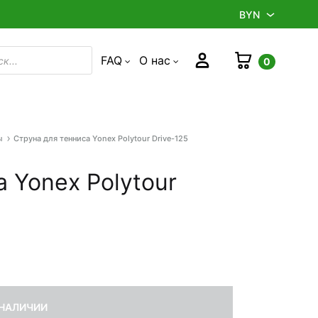
BYN
BYN
Корзина
Войти
FAQ
О нас
0
в
RUB
ы
Струна для тенниса Yonex Polytour Drive-125
Product
navigation
 Yonex Polytour
 НАЛИЧИИ