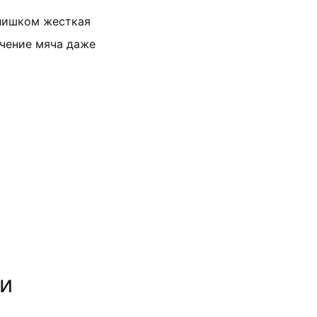
слишком жесткая
учение мяча даже
ли