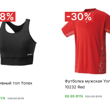
38%
30%
Футболка мужская Yo
ивный топ Yonex
10232 Red
69.99
BYN
100.00
BYN
BYN
145.00
BYN