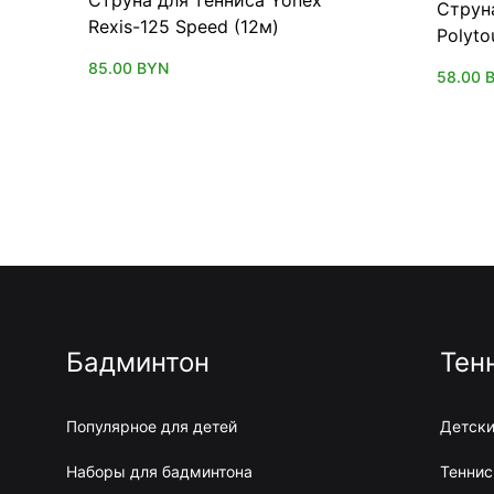
Струн
Rexis-125 Speed (12м)
Polyto
85.00
BYN
58.00
Бадминтон
Тен
Популярное для детей
Детски
Наборы для бадминтона
Теннис