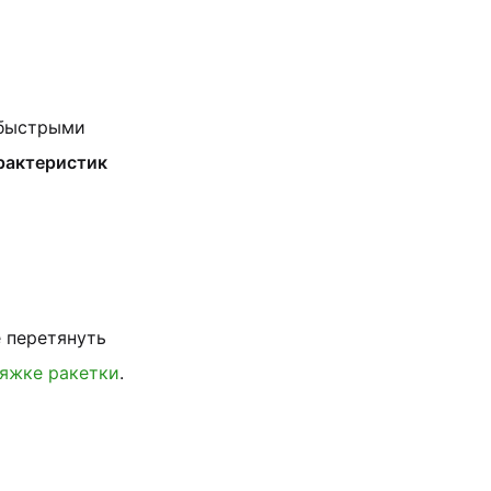
 быстрыми
рактеристик
 перетянуть
яжке ракетки
.