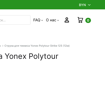
BYN
BYN
Корзина
Войти
FAQ
О нас
0
в
RUB
ы
Струна для тенниса Yonex Polytour Strike 125 (12м)
Product
navigation
 Yonex Polytour