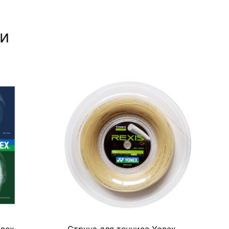
ли
onex
Струна для тенниса Yonex