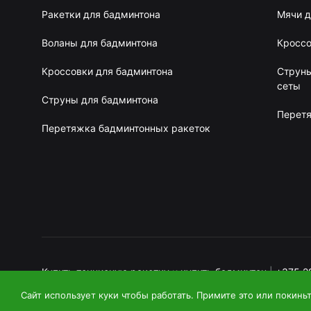
Ракетки для бадминтона
Мячи д
Воланы для бадминтона
Кроссо
Кроссовки для бадминтона
Струны
сеты
Струны для бадминтона
Перетя
Перетяжка бадминтонных ракеток
Купить теннисную ракетку
и
купить бадминтон
|
+375 2
Сайт использует куки чтобы работать. Примите это или покиньт