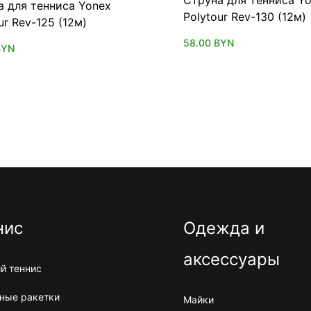
а для тенниса Yonex
Polytour Rev-130 (12м)
ur Rev-125 (12м)
58.00
BYN
BYN
нис
Одежда и
аксессуары
й теннис
ные ракетки
Майки