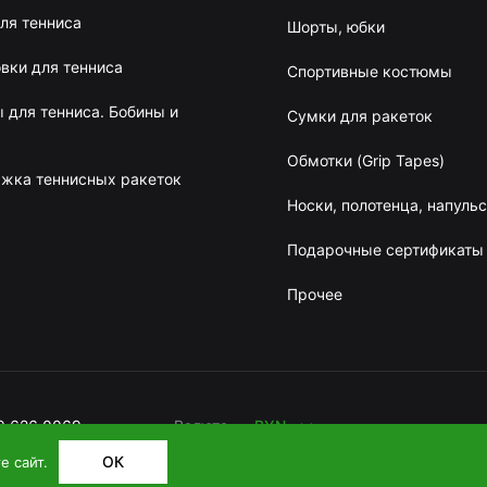
ля тенниса
Шорты, юбки
вки для тенниса
Спортивные костюмы
 для тенниса. Бобины и
Сумки для ракеток
Обмотки (Grip Tapes)
жка теннисных ракеток
Носки, полотенца, напуль
Подарочные сертификаты
Прочее
BYN
RUB
9 626 0069
Валюта
BYN
ОК
е сайт.