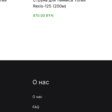
Rexis-125 (200м)
870.00
BYN
О нас
О нас
FAQ