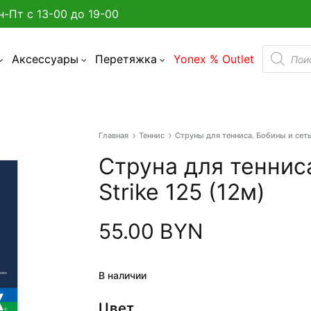
н-Пт с 13-00 до 19-00
Поиск
Аксессуары
Перетяжка
Yonex % Outlet
товаро
Главная
Теннис
Струны для тенниса. Бобины и сет
а улице в Минске?
Струна для тенниса
админтона
Strike 125 (12м)
я бадминтона
55.00
BYN
дминтона
акетки
В наличии
Цвет