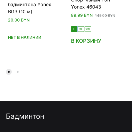
бадминтона Yonex
Yonex 46043
BG3 (10 м)
89.99
BYN
145.00
BYN
20.00
BYN
L
XL
XXL
НЕТ В НАЛИЧИИ
В КОРЗИНУ
Бадминтон