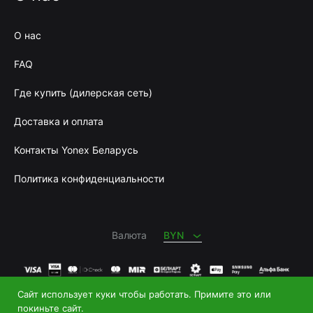
О нас
FAQ
Где купить (дилерская сеть)
Доставка и оплата
Контакты Yonex Беларусь
Политика конфиденциальности
BYN
RUB
Валюта
BYN
Сайт использует куки чтобы работать. Примите это или
Купить теннисную ракетку
и
купить бадминтон
|
покиньте сайт.