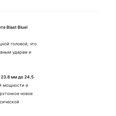
е Blast Blue!
щной головой, что
ивным ударам и
23.8 мм до 24.5
й мощности и
ерхтонкое новое
ссической