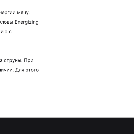
нергии мячу,
ловы Energizing
нию с
ез струны. При
ичии. Для этого