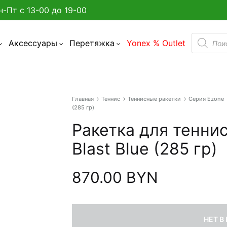
н-Пт с 13-00 до 19-00
Поиск
Аксессуары
Перетяжка
Yonex % Outlet
товаро
Главная
Теннис
Теннисные ракетки
Серия Ezone
а улице в Минске?
(285 гр)
Ракетка для теннис
админтона
Blast Blue (285 гр)
я бадминтона
870.00
BYN
дминтона
акетки
НЕТ В