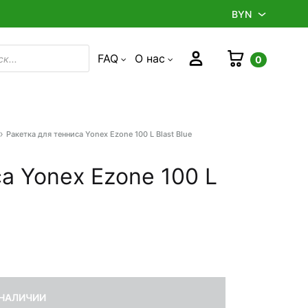
BYN
BYN
Корзина
Войти
FAQ
О нас
0
в
RUB
Ракетка для тенниса Yonex Ezone 100 L Blast Blue
Product
navigation
а Yonex Ezone 100 L
 НАЛИЧИИ