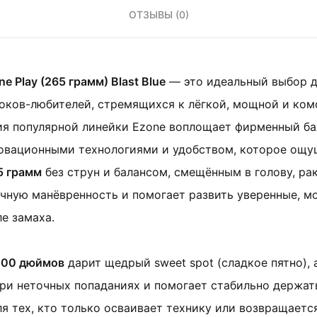
ОТЗЫВЫ (0)
e Play (265 грамм) Blast Blue
— это идеальный выбор 
оков-любителей, стремящихся к лёгкой, мощной и ком
ия популярной линейки Ezone воплощает фирменный ба
овационными технологиями и удобством, которое ощу
5 грамм
без струн и балансом, смещённым в голову, ра
ичную манёвренность и помогает развить уверенные, 
е замаха.
100 дюймов
дарит щедрый sweet spot (сладкое пятно), 
и неточных попаданиях и помогает стабильно держать
я тех, кто только осваивает технику или возвращается