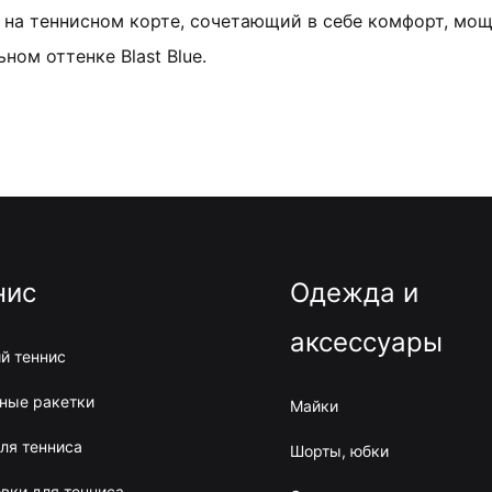
 на теннисном корте, сочетающий в себе комфорт, мощ
ном оттенке Blast Blue.
нис
Одежда и
аксессуары
й теннис
ные ракетки
Майки
ля тенниса
Шорты, юбки
вки для тенниса