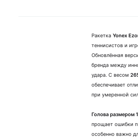
Ракетка
Yonex Ezon
теннисистов и игр
Обновлённая верс
бренда между инн
удара. С весом
26
обеспечивает отл
при умеренной сил
Голова размером 
прощает ошибки пр
особенно важно дл