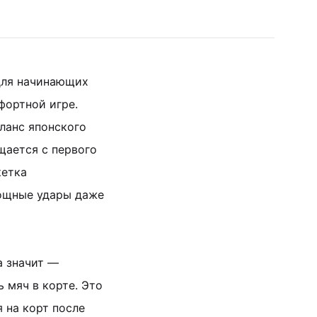
для начинающих
фортной игре.
ланс японского
щается с первого
кетка
мощные удары даже
а значит —
 мяч в корте. Это
 на корт после