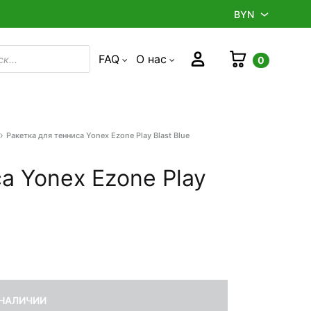
BYN
BYN
Корзина
Войти
FAQ
О нас
0
в
RUB
Ракетка для тенниса Yonex Ezone Play Blast Blue
Product
navigation
а Yonex Ezone Play
 НАЛИЧИИ