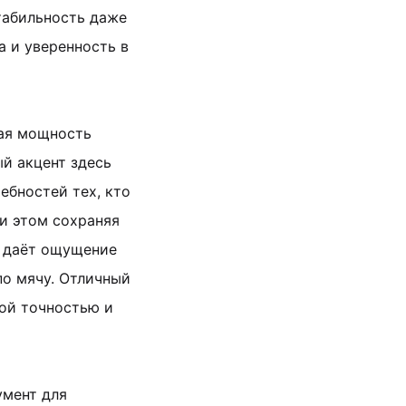
табильность даже
а и уверенность в
ная мощность
ый акцент здесь
ебностей тех, кто
ри этом сохраняя
даёт ощущение
по мячу. Отличный
кой точностью и
умент для