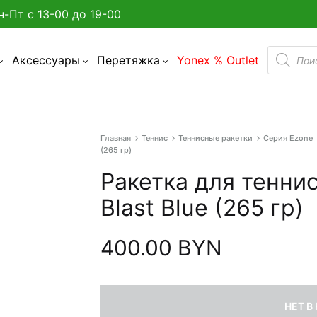
н-Пт с 13-00 до 19-00
Поиск
Аксессуары
Перетяжка
Yonex % Outlet
товаро
Главная
Теннис
Теннисные ракетки
Серия Ezone
а улице в Минске?
(265 гр)
Ракетка для теннис
админтона
Blast Blue (265 гр)
я бадминтона
400.00
BYN
дминтона
акетки
НЕТ В