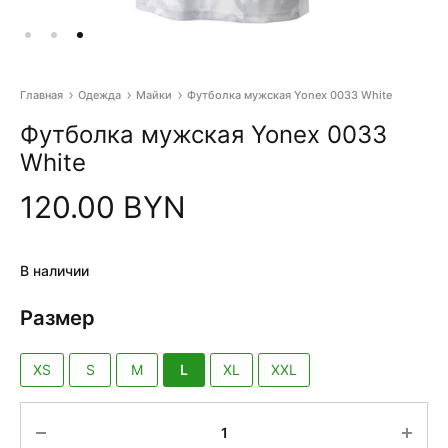
Главная
Одежда
Майки
Футболка мужская Yonex 0033 White
Pr
na
Футболка мужская Yonex 0033
White
120.00
BYN
В наличии
Размер
XS
S
M
L
XL
XXL
Количество