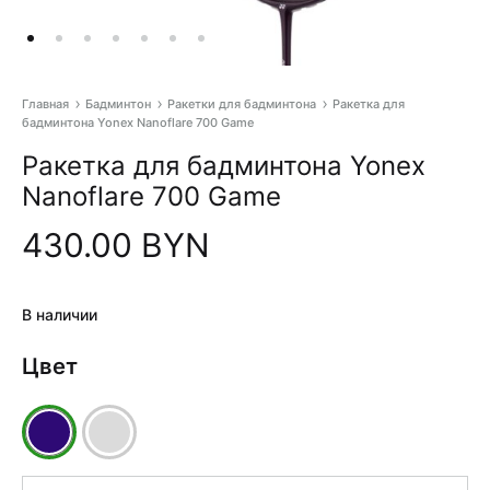
Главная
Бадминтон
Ракетки для бадминтона
Ракетка для
бадминтона Yonex Nanoflare 700 Game
Pr
Ракетка для бадминтона Yonex
na
Nanoflare 700 Game
430.00
BYN
В наличии
Цвет