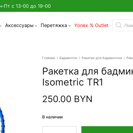
н-Пт с 13-00 до 19-00
Поиск
Аксессуары
Перетяжка
Yonex % Outlet
товаро
Главная
Бадминтон
Ракетки для бадминтона
Рак
а улице в Минске?
Ракетка для бадми
админтона
Isometric TR1
я бадминтона
250.00
BYN
дминтона
В наличии
акетки
Количество