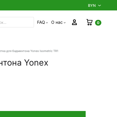
BYN
BYN
Корзина
Войти
FAQ
О нас
0
в
RUB
етка для бадминтона Yonex Isometric TR1
Product
navigation
нтона Yonex