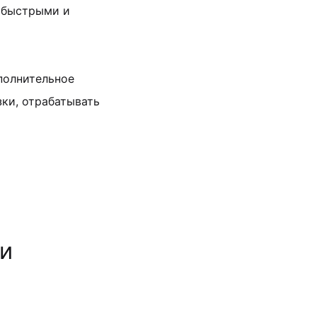
е быстрыми и
полнительное
зки, отрабатывать
ли