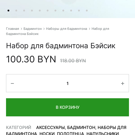
Главная
Бадминтон
Наборы для бадминтона
Набор для
бадминтона Бэйсик
Pr
Набор для бадминтона Бэйсик
na
100.30
BYN
118.00
BYN
Количество
В КОРЗИНУ
КАТЕГОРИЙ
АКСЕССУАРЫ
,
БАДМИНТОН
,
НАБОРЫ ДЛЯ
БАДМИНТОНА
,
НОСКИ, ПОЛОТЕНЦА, НАПУЛЬСНИКИ
,