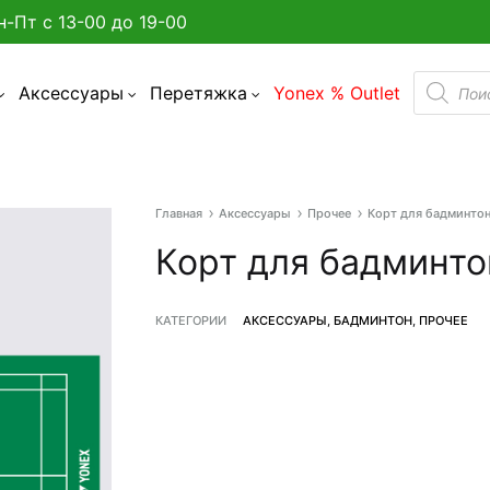
н-Пт с 13-00 до 19-00
Поиск
Аксессуары
Перетяжка
Yonex % Outlet
товаро
Главная
Аксессуары
Прочее
Корт для бадминто
а улице в Минске?
Корт для бадминто
админтона
КАТЕГОРИИ
АКСЕССУАРЫ
,
БАДМИНТОН
,
ПРОЧЕЕ
я бадминтона
дминтона
акетки