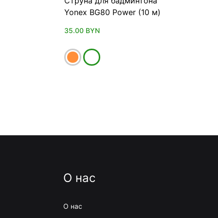
Струна для бадминтона
Yonex BG80 Power (10 м)
35.00
BYN
О нас
О нас