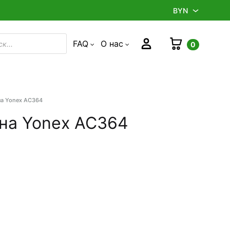
BYN
BYN
Корзина
Войти
FAQ
О нас
0
в
RUB
на Yonex AC364
Product
navigation
на Yonex AC364