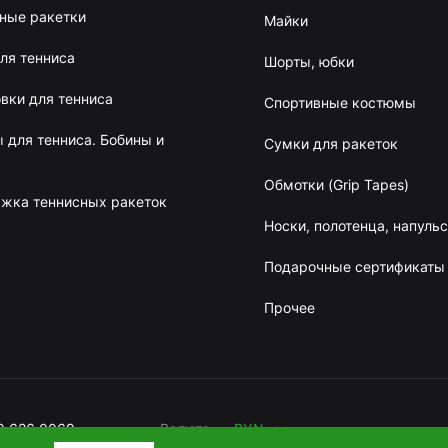
ные ракетки
Майки
ля тенниса
Шорты, юбки
вки для тенниса
Спортивные костюмы
 для тенниса. Бобины и
Сумки для ракеток
Обмотки (Grip Tapes)
жка теннисных ракеток
Носки, полотенца, напуль
Подарочные сертификаты
Прочее
BYN
RUB
9 626 0069
Валюта
BYN