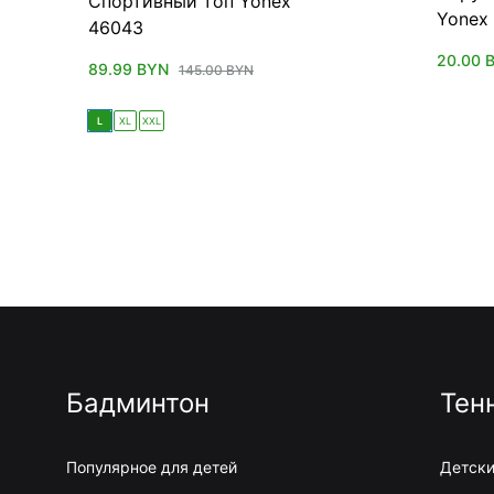
Спортивный топ Yonex
Yonex 
46043
20.00
89.99
BYN
145.00
BYN
L
XL
XXL
Бадминтон
Тен
Популярное для детей
Детски