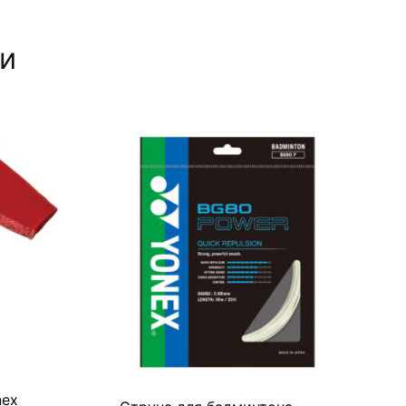
ли
nex