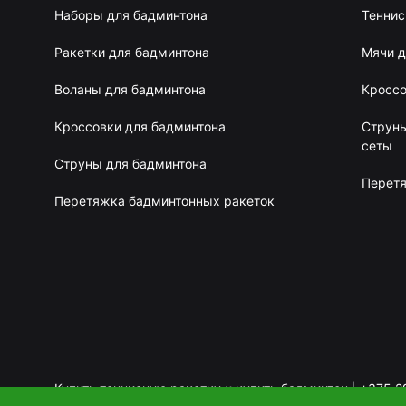
Наборы для бадминтона
Теннис
Ракетки для бадминтона
Мячи д
Воланы для бадминтона
Кроссо
Кроссовки для бадминтона
Струны
сеты
Струны для бадминтона
Перетя
Перетяжка бадминтонных ракеток
Купить теннисную ракетку
и
купить бадминтон
|
+375 2