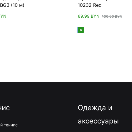
BG3 (10 м)
10232 Red
BYN
69.99
BYN
100.00
BYN
S
нис
Одежда и
аксессуары
й теннис