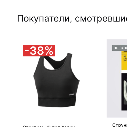
Покупатели, смотревшие
38%
НЕТ В 
Струн