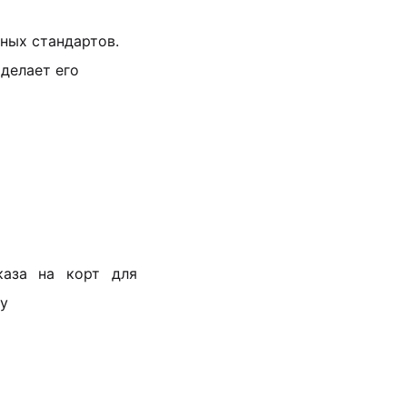
ных стандартов.
 делает его
каза на корт для
by