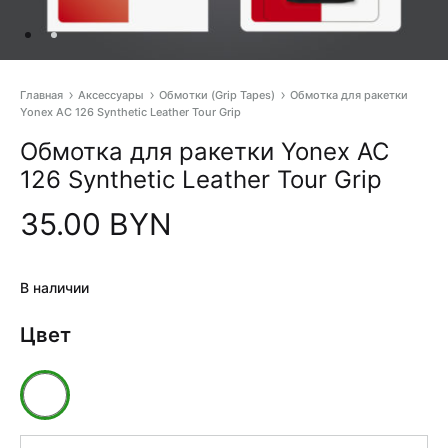
Главная
Аксессуары
Обмотки (Grip Tapes)
Обмотка для ракетки
Yonex AC 126 Synthetic Leather Tour Grip
Pr
Обмотка для ракетки Yonex AC
na
126 Synthetic Leather Tour Grip
35.00
BYN
В наличии
Цвет