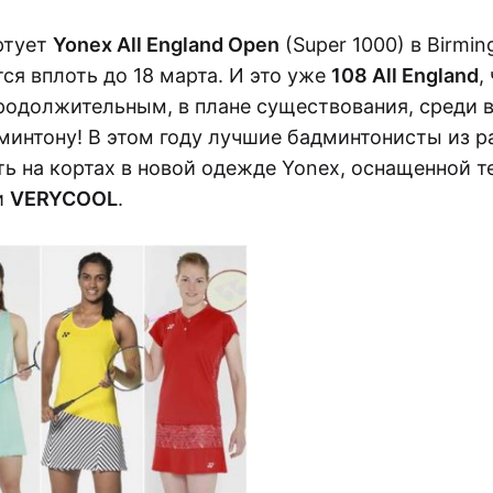
ИГРА
НАЧИНАЕТСЯ:
ртует
Yonex All England Open
(Super 1000) в Birmi
YONEX
ся вплоть до 18 марта. И это уже
108 All England
,
ALL
ENGLAND
родолжительным, в плане существования, среди 
OPEN
2018!
минтону! В этом году лучшие бадминтонисты из р
ть на кортах в новой одежде Yonex, оснащенной 
и
VERYCOOL
.