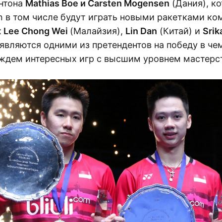
нтона
Mathias Boe и Carsten Mogensen
(Дания), к
n в том числе будут играть новыми ракетками ко
х
Lee Chong Wei
(Малайзия),
Lin Dan
(Китай) и
Srik
 являются одними из претендентов на победу в че
ждем интересных игр с высшим уровнем мастерс