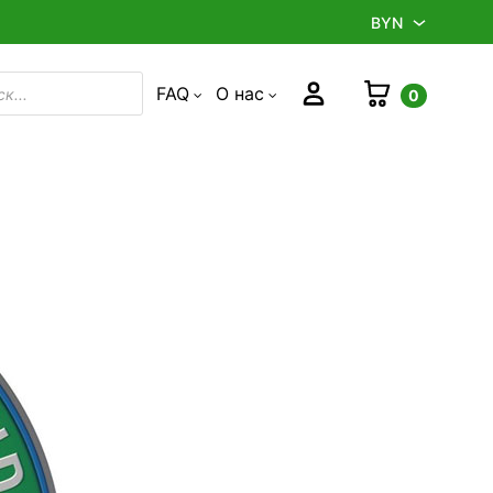
BYN
BYN
Корзина
Войти
FAQ
О нас
0
в
RUB