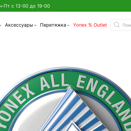
н-Пт с 13-00 до 19-00
Поиск
Аксессуары
Перетяжка
Yonex % Outlet
товаро
а улице в Минске?
админтона
я бадминтона
дминтона
акетки