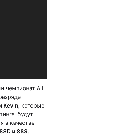
й чемпионат All
разряде
и Kevin
, которые
инге, будут
я в качестве
88D и 88S
.