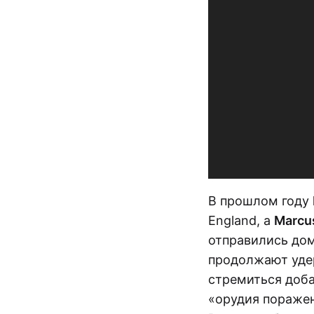
В прошлом году
England, а
Marcus
отправились дом
продолжают удер
стремиться доба
«орудия пораже