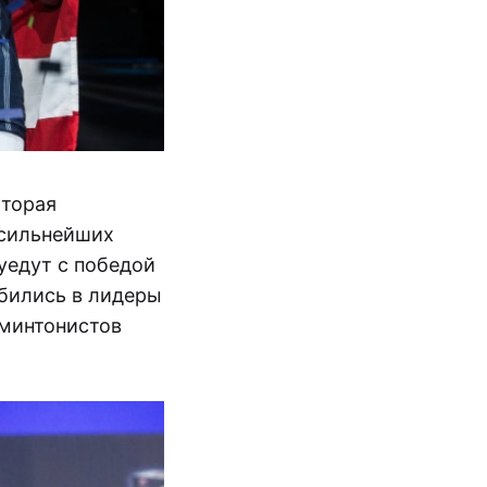
Вторая
 сильнейших
уедут с победой
обились в лидеры
дминтонистов