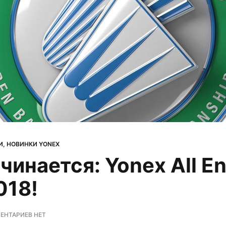
И
,
НОВИНКИ YONEX
чинается: Yonex All E
018!
К
ЕНТАРИЕВ
НЕТ
ЗАПИСИ