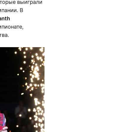
оторые выиграли
мпании. В
anth
мпионате,
тва.