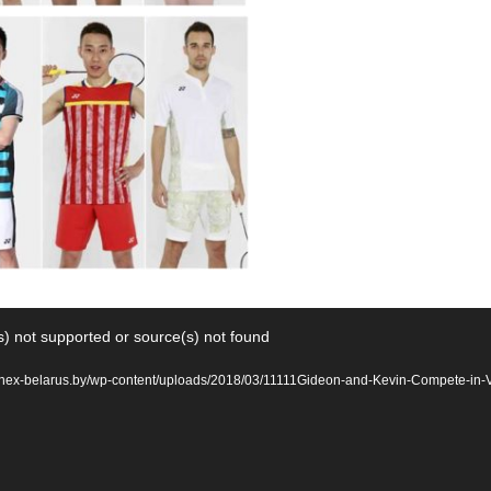
) not supported or source(s) not found
yonex-belarus.by/wp-content/uploads/2018/03/11111Gideon-and-Kevin-Compete