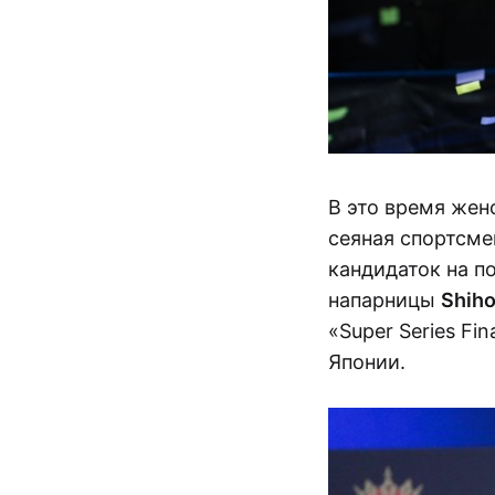
В это время жен
сеяная спортсм
кандидаток на п
напарницы
Shiho
«Super Series Fi
Японии.