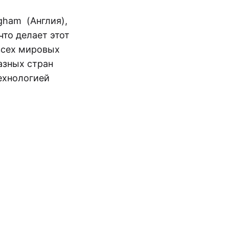
ngham (Англия),
 что делает этот
всех мировых
азных стран
технологией