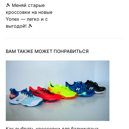
Post
🎾 Меняй старые
кроссовки на новые
navigation
Yonex — легко и с
выгодой! 🎾
ВАМ ТАКЖЕ МОЖЕТ ПОНРАВИТЬСЯ
Как выбрать кроссовки для бадминтона