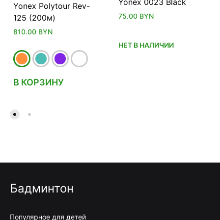
Yonex 0023 Black
Yonex Polytour Rev-
75.00
BYN
125 (200м)
810.00
BYN
НЕТ В НАЛИЧИИ
В КОРЗИНУ
Бадминтон
Популярное для детей