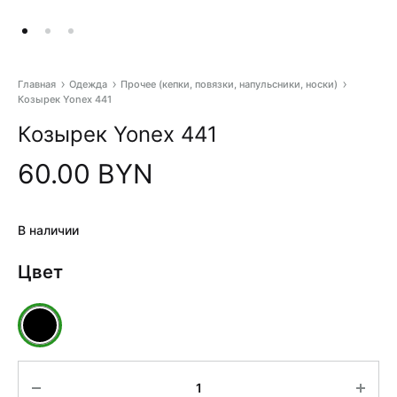
Главная
Одежда
Прочее (кепки, повязки, напульсники, носки)
Козырек Yonex 441
Pr
Козырек Yonex 441
na
60.00
BYN
В наличии
Цвет
Количество