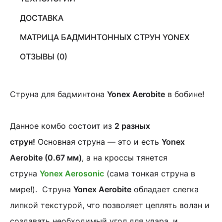
ДОСТАВКА
МАТРИЦА БАДМИНТОННЫХ СТРУН YONEX
ОТЗЫВЫ (0)
Струна для бадминтона
Yonex Aerobite
в бобине!
Данное комбо состоит из
2 разных
струн!
Основная струна — это и есть
Yonex
Aerobite (0.67 мм)
, а на кроссы тянется
струна
Yonex Aerosonic
(сама тонкая струна в
мире!). Струна
Yonex Aerobite
обладает слегка
липкой текстурой, что позволяет цеплять волан и
создавать необходимый угол для удара, и