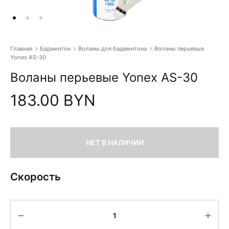
Главная
Бадминтон
Воланы для бадминтона
Воланы перьевые
Yonex AS-30
Pr
Воланы перьевые Yonex AS-30
na
183.00
BYN
НЕТ В НАЛИЧИИ
Скорость
Количество