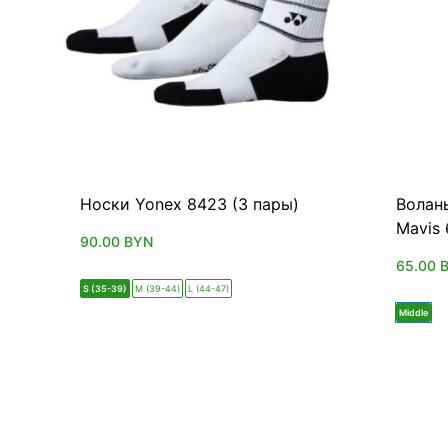
Носки Yonex 8423 (3 пары)
Волан
Mavis
90.00
BYN
65.00
S (35-39)
M (39-44)
L (44-47)
Middle