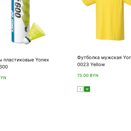
Футболка мужская Yo
ы пластиковые Yonex
0023 Yellow
 600
75.00
BYN
BYN
S
M