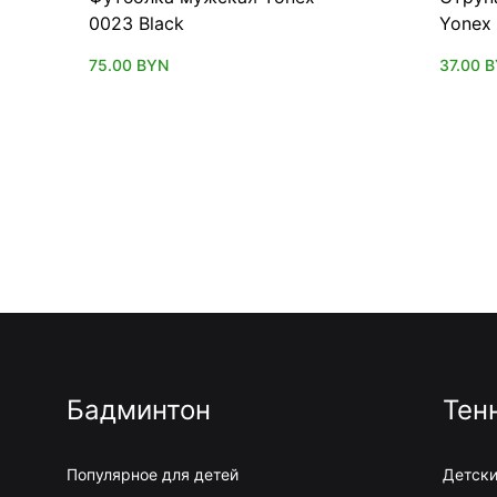
0023 Black
Yonex 
75.00
BYN
37.00
B
Бадминтон
Тен
Популярное для детей
Детски