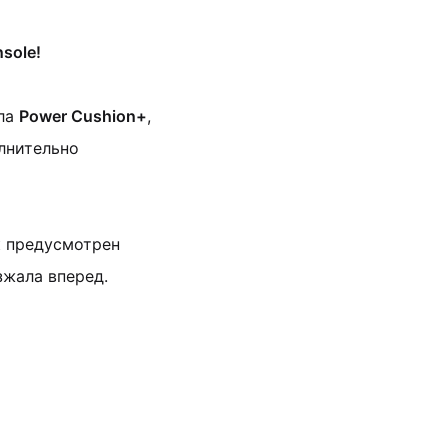
sole!
ала
Power Cushion+
,
лнительно
к предусмотрен
зжала вперед.