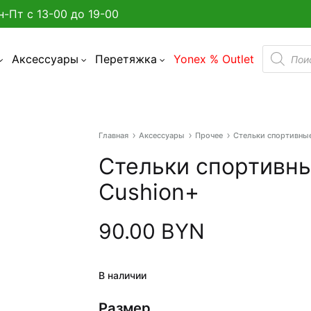
н-Пт с 13-00 до 19-00
Поиск
Аксессуары
Перетяжка
Yonex % Outlet
товаро
Главная
Аксессуары
Прочее
Стельки спортивные
а улице в Минске?
Стельки спортивны
админтона
Cushion+
я бадминтона
90.00
BYN
дминтона
акетки
В наличии
Размер