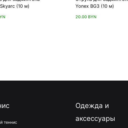
Skyarc (10 м)
Yonex BG3 (10 м)
YN
20.00
BYN
нис
Одежда и
аксессуары
й теннис