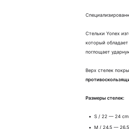
Специализированн
Стельки Yonex из
который обладает
поглощает ударную
Верх стелек покры
противоскользящ
Размеры стелек:
S / 22 — 24 cm
M / 24.5 — 26.