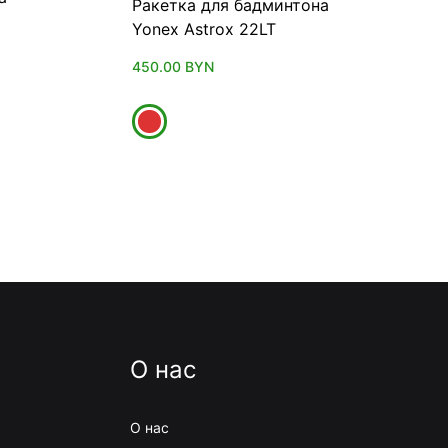
Ракетка для бадминтона
Yonex Astrox 22LT
450.00
BYN
О нас
О нас