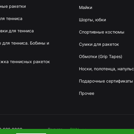
ные ракетки
Майки
ля тенниса
Шорты, юбки
вки для тенниса
Спортивные костюмы
 для тенниса. Бобины и
Сумки для ракеток
Обмотки (Grip Tapes)
жка теннисных ракеток
Носки, полотенца, напуль
Подарочные сертификаты
Прочее
BYN
RUB
9 626 0069
Валюта
BYN