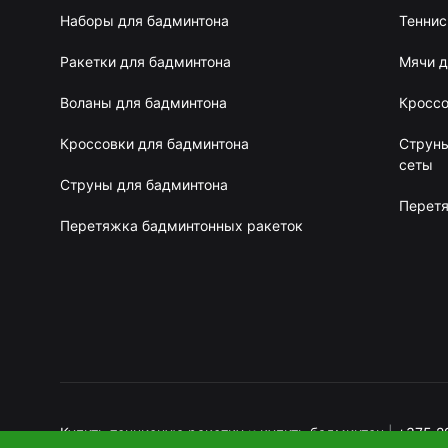
Наборы для бадминтона
Теннис
Ракетки для бадминтона
Мячи д
Воланы для бадминтона
Кроссо
Кроссовки для бадминтона
Струны
сеты
Струны для бадминтона
Перетя
Перетяжка бадминтонных ракеток
Купить теннисную ракетку
и
купить бадминтон
|
+375 2