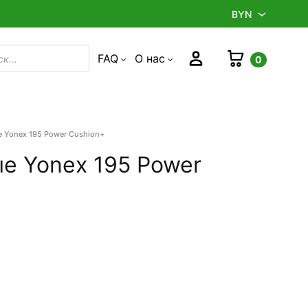
BYN
BYN
Корзина
Войти
FAQ
О нас
0
в
RUB
 Yonex 195 Power Cushion+
Product
navigation
е Yonex 195 Power