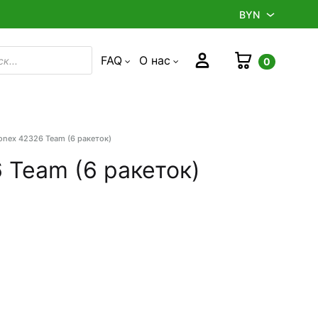
BYN
BYN
Корзина
Войти
FAQ
О нас
0
в
RUB
onex 42326 Team (6 ракеток)
Product
navigation
 Team (6 ракеток)