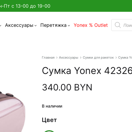
н-Пт с 13-00 до 19-00
Поиск
Аксессуары
Перетяжка
Yonex % Outlet
товаро
Главная
Аксессуары
Сумки для ракеток
Сумка Y
а улице в Минске?
Сумка Yonex 42326
админтона
340.00
BYN
я бадминтона
дминтона
В наличии
акетки
Цвет