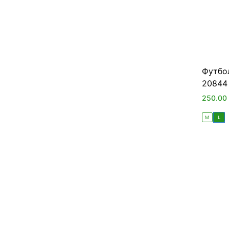
Футбо
20844 
250.00
M
L