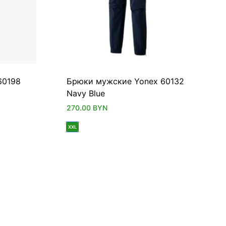
60198
Брюки мужские Yonex 60132
Navy Blue
270.00
BYN
XXL