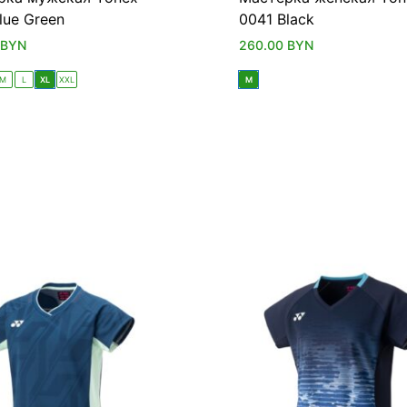
lue Green
0041 Black
BYN
260.00
BYN
M
L
XL
XXL
M