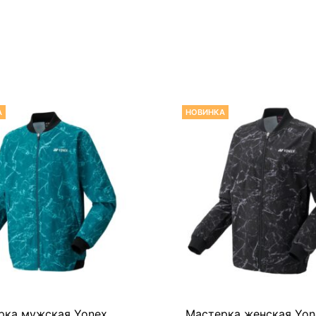
А
НОВИНКА
рка мужская Yonex
Мастерка женская Yon