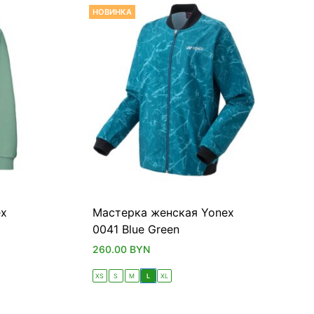
НОВИНКА
ex
Мастерка женская Yonex
0041 Blue Green
260.00
BYN
XS
S
M
L
XL