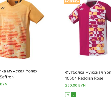
лка мужская Yonex
Футболка мужская Yo
Saffron
10504 Reddish Rose
BYN
250.00
BYN
M
L