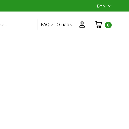
BYN
BYN
Корзина
Войти
FAQ
О нас
0
в
RUB