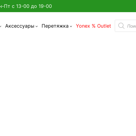
н-Пт с 13-00 до 19-00
Поиск
Аксессуары
Перетяжка
Yonex % Outlet
товаро
а улице в Минске?
админтона
я бадминтона
Одежда
дминтона
акетки