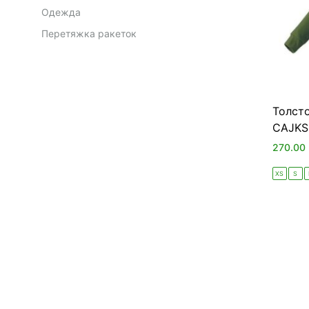
Одежда
Перетяжка ракеток
Толсто
CAJKS2
270.00
XS
S