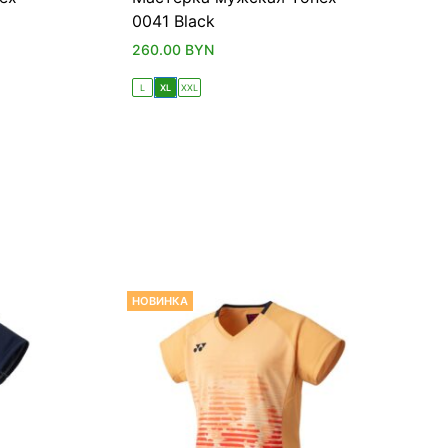
0041 Black
260.00
BYN
L
XL
XXL
НОВИНКА