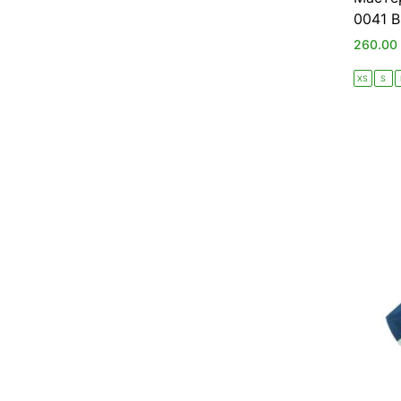
0041 B
260.00
XS
S