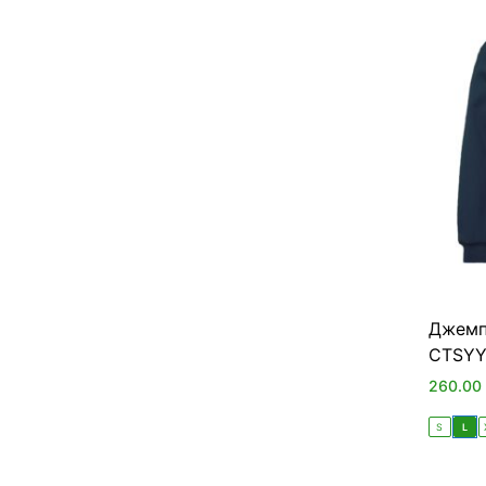
Джемп
CTSYY
260.00
S
L