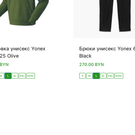
вка унисекс Yonex
Брюки унисекс Yonex 
5 Olive
Black
BYN
270.00
BYN
M
L
XL
XXL
XXXL
S
M
L
XL
XXL
XXXL