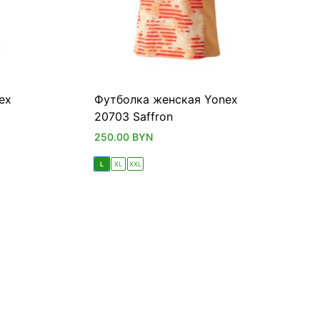
ex
Футболка женская Yonex
20703 Saffron
250.00
BYN
L
XL
XXL
НОВИНКА