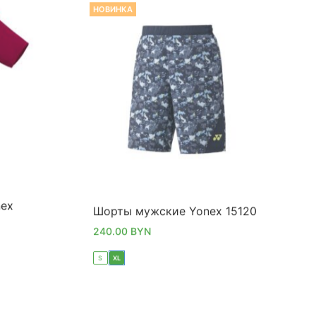
nex
Шорты мужские Yonex 15120
240.00
BYN
S
XL