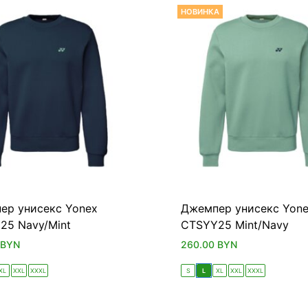
НОВИНКА
ер унисекс Yonex
Джемпер унисекс Yon
25 Navy/Mint
CTSYY25 Mint/Navy
BYN
260.00
BYN
XL
XXL
XXXL
S
L
XL
XXL
XXXL