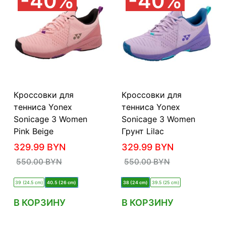
40%
40%
Кроссовки для
Кроссовки для
тенниса Yonex
тенниса Yonex
Sonicage 3 Women
Sonicage 3 Women
Pink Beige
Грунт Lilac
329.99
BYN
329.99
BYN
550.00
BYN
550.00
BYN
39 (24.5 cm)
40.5 (26 cm)
38 (24 cm)
39.5 (25 cm)
В КОРЗИНУ
В КОРЗИНУ