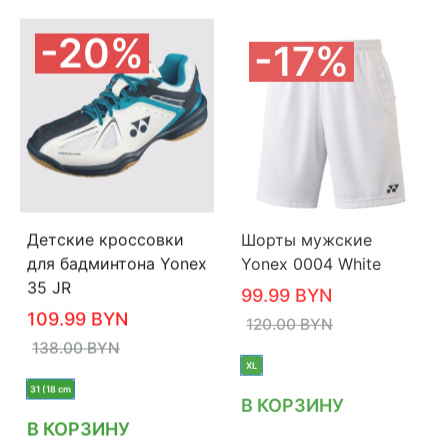
20%
17%
Шорты мужские
Детские кроссовки
Yonex 0004 White
для бадминтона Yonex
99.99
BYN
35 JR
120.00
BYN
109.99
BYN
138.00
BYN
XL
31 (18 cm
В КОРЗИНУ
В КОРЗИНУ