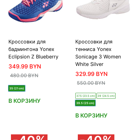
Кроссовки для
Кроссовки для
бадминтона Yonex
тенниса Yonex
Eclipsion Z Blueberry
Sonicage 3 Women
White Silver
349.99
BYN
329.99
BYN
480.00
BYN
550.00
BYN
35 (21 cm)
37.5 (23.5 cm)
39 (24.5 cm)
В КОРЗИНУ
39.5 (25 cm)
В КОРЗИНУ