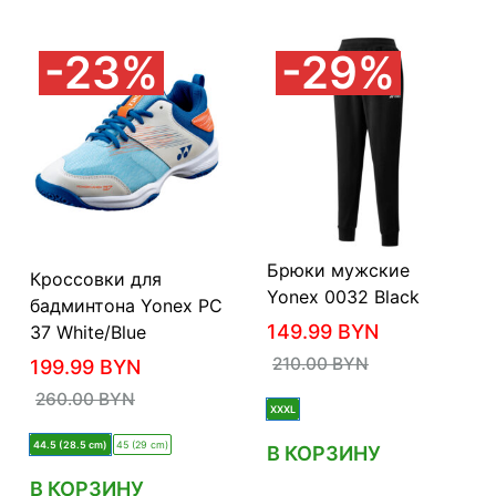
23%
29%
Брюки мужские
Кроссовки для
Yonex 0032 Black
бадминтона Yonex PC
149.99
BYN
37 White/Blue
210.00
BYN
199.99
BYN
260.00
BYN
XXXL
44.5 (28.5 cm)
45 (29 cm)
В КОРЗИНУ
В КОРЗИНУ