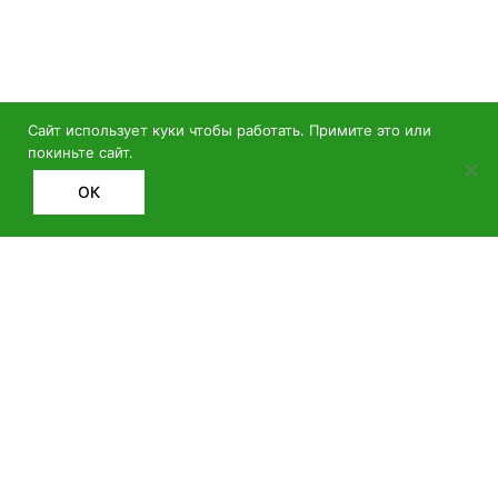
38%
24%
Сайт использует куки чтобы работать. Примите это или
покиньте сайт.
ОК
Спортивный топ
Ракетка для тенниса
Yonex 46043
Yonex Ezone Junior 25
Deep Blue
89.99
BYN
89.99
BYN
145.00
BYN
118.00
BYN
L
XL
XXL
В КОРЗИНУ
В КОРЗИНУ