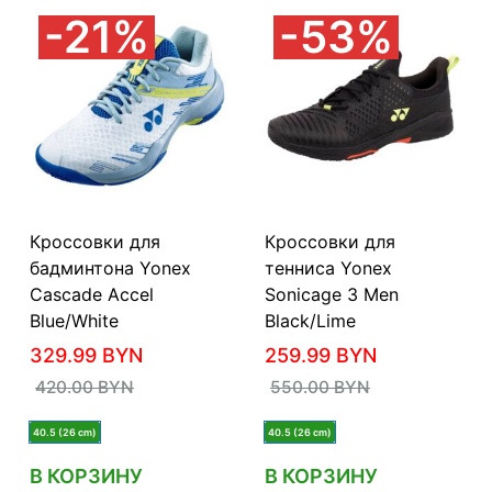
21%
53%
Кроссовки для
Кроссовки для
бадминтона Yonex
тенниса Yonex
Cascade Accel
Sonicage 3 Men
Blue/White
Black/Lime
329.99
BYN
259.99
BYN
420.00
BYN
550.00
BYN
40.5 (26 cm)
40.5 (26 cm)
В КОРЗИНУ
В КОРЗИНУ