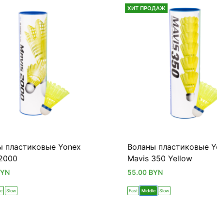
ХИТ ПРОДАЖ
ы пластиковые Yonex
Воланы пластиковые Y
 2000
Mavis 350 Yellow
BYN
55.00
BYN
e
Slow
Fast
Middle
Slow