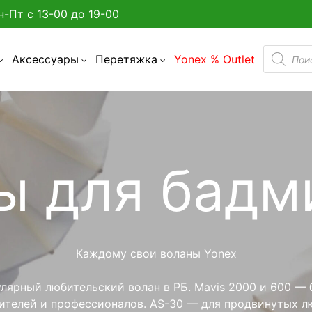
н-Пт с 13-00 до 19-00
Поиск
Аксессуары
Перетяжка
Yonex % Outlet
товаро
а улице в Минске?
ы для бадм
админтона
я бадминтона
дминтона
Каждому свои воланы Yonex
акетки
лярный любительский волан в РБ. Mavis 2000 и 600 — 
телей и профессионалов. AS-30 — для продвинутых лю