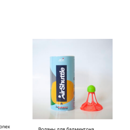
onex
Воланы для бадминтона