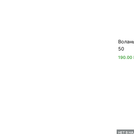
Волан
50
190.00
НЕТ В Н