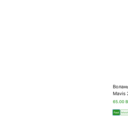
Волан
Mavis
65.00
Fast
Middl