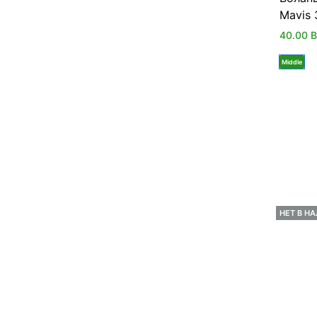
Mavis 
40.00
Middle
НЕТ В Н