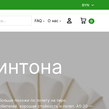
BYN
BYN
Корзина
Войти
FAQ
О нас
0
в
RUB
интона
больше похожи по полету на перо.
бителей, хорошая стойкость и полет. AS-20 —