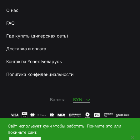
О нас
FAQ
Где купить (дилерская сеть)
Доставка и оплата
Контакты Yonex Беларусь
Политика конфиденциальности
BYN
RUB
Валюта
BYN
Сайт использует куки чтобы работать. Примите это или
Купить теннисную ракетку
и
купить бадминтон
|
покиньте сайт.
+375 29 626 0069