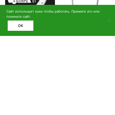
Сайт использует куки чтобы работать. Примите это или
покиньте сайт.
ОК
Ракетка для
Ракетка для
бадминтона Redson
бадминтона Yonex
SHAPE 01
Astrox Nextage
400.00
BYN
390.00
BYN
В КОРЗИНУ
В КОРЗИНУ